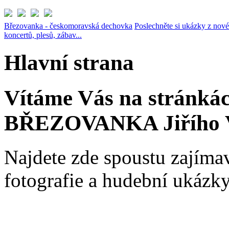
Březovanka - českomoravská dechovka
Poslechněte si ukázky z no
koncertů, plesů, zábav...
Hlavní strana
Vítáme Vás na stránkác
BŘEZOVANKA Jiřího V
Najdete zde spoustu zajímav
fotografie a hudební ukázk