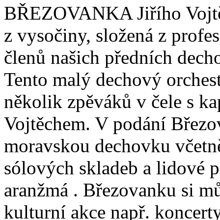
BŘEZOVANKA Jiřího Vojtě
z vysočiny, složená z profe
členů našich předních dech
Tento malý dechový orchest
několik zpěváků v čele s ka
Vojtěchem. V podání Březo
moravskou dechovku včetně 
sólových skladeb a lidové p
aranžmá . Březovanku si mů
kulturní akce např. koncert