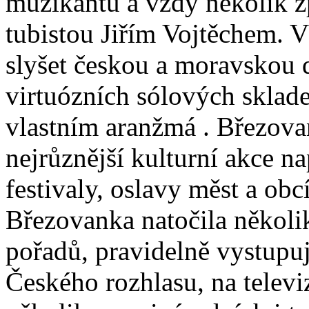
muzikantů a vždy několik z
tubistou Jiřím Vojtěchem. 
slyšet českou a moravskou 
virtuózních sólových sklade
vlastním aranžmá . Březova
nejrůznější kulturní akce n
festivaly, oslavy měst a obcí
Březovanka natočila několi
pořadů, pravidelně vystupuj
Českého rozhlasu, na televiz